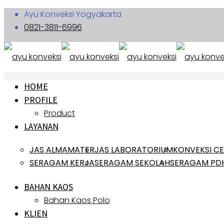
Ayu Konveksi Yogyakarta
0821-3811-6996
HOME
PROFILE
Product
LAYANAN
JAS ALMAMATER
JAS LABORATORIUM
KONVEKSI C
SERAGAM KERJA
SERAGAM SEKOLAH
SERAGAM PD
BAHAN KAOS
Bahan Kaos Polo
KLIEN