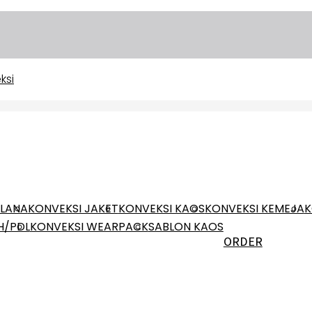
ELANA
KONVEKSI JAKET
KONVEKSI KAOS
KONVEKSI KEMEJA
K
H/PDL
KONVEKSI WEARPACK
SABLON KAOS
ORDER