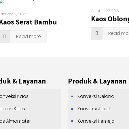
October 27, 2016
January 17, 2022
Kaos Oblong
Kaos Serat Bambu
Read mo
Read more
duk & Layanan
Produk & Layanan
onveksi Kaos
Konveksi Celana
ablon Kaos
Konveksi Jaket
as Almamater
Konveksi Kemeja