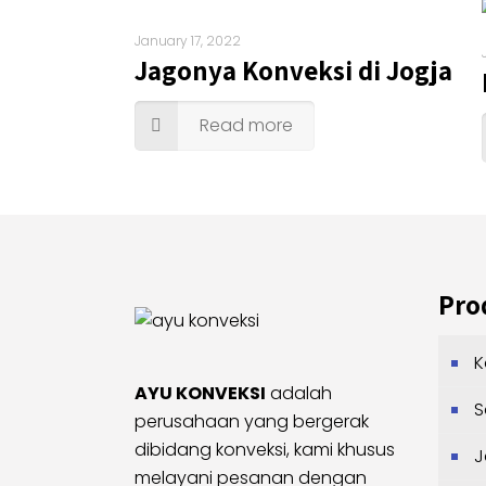
January 17, 2022
Jagonya Konveksi di Jogja
Read more
Pro
K
AYU KONVEKSI
adalah
S
perusahaan yang bergerak
dibidang konveksi, kami khusus
J
melayani pesanan dengan