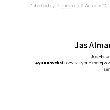
Published by
admin
on
October 27, 
Jas Alma
Jas Almam
Ayu Konveksi
Konveksi yang memprodu
se