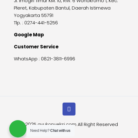
Jl. Imogiri Timur KM. 10, RW. 6 Wonokromo 1, Kec.
Pleret, Kabupaten Bantul, Daerah Istimewa
Yogyakarta 55791
Tlp. : 0274-441-5256
Google Map
Customer Service
WhatsApp :
0821-3811-6996
© 2025
ayukonveksi.com
All Right Reserved
Need Help?
Chat with us