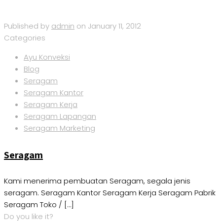
Published by
admin
on
January 11, 2012
Categories
Ayu Konveksi
Blog
Seragam
Seragam Kantor
Seragam Kerja
Seragam Lapangan
Seragam Marketing
Seragam
Kami menerima pembuatan Seragam, segala jenis
seragam. Seragam Kantor Seragam Kerja Seragam Pabrik
Seragam Toko /
[…]
Do you like it?