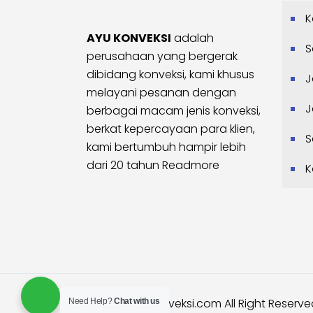
K
AYU KONVEKSI
adalah
S
perusahaan yang bergerak
dibidang konveksi, kami khusus
J
melayani pesanan dengan
J
berbagai macam jenis konveksi,
berkat kepercayaan para klien,
S
kami bertumbuh hampir lebih
dari 20 tahun
Readmore
K
© 2025
ayukonveksi.com
All Right Reserv
Need Help?
Chat with us