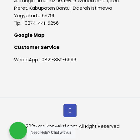
Jl. Imogiri Timur KM. 10, RW. 6 Wonokromo 1, Kec.
Pleret, Kabupaten Bantul, Daerah Istimewa
Yogyakarta 55791
Tlp. : 0274-441-5256
Google Map
Customer Service
WhatsApp :
0821-3811-6996
© 2025
ayukonveksi.com
All Right Reserved
Need Help?
Chat with us